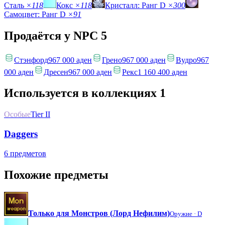
Сталь
×118
Кокс
×118
Кристалл: Ранг D
×300
Самоцвет: Ранг D
×91
Продаётся у NPC
5
Стэнфорд
967 000 аден
Грено
967 000 аден
Вудро
967
000 аден
Дресен
967 000 аден
Рекс
1 160 400 аден
Используется в коллекциях
1
Особые
Tier II
Daggers
6 предметов
Похожие предметы
Только для Монстров (Лорд Нефилим)
Оружие ·
D