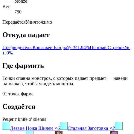
bronze
Вес
750
Передаётся
Уничтожимо
Откуда падает
Предводитель Кошачьей Банды
1.94%
Псоглав Стрелок
Ур. 39
Ур.
0%
15
Где фармить
Точки спавна монстров, с которых падает предмет — наведи
на маркер, чтобы увидеть монстра.
91 точек фарма
Создаётся
Рецепт
knife o' silenus
Лезвие Ножа Шилен
×6
Стальная Заготовка
×2