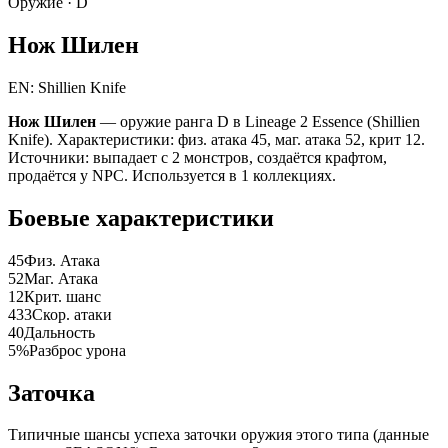
Оружие ·
D
Нож Шилен
EN: Shillien Knife
Нож Шилен
— оружие ранга D в Lineage 2 Essence (Shillien
Knife). Характеристики: физ. атака 45, маг. атака 52, крит 12.
Источники: выпадает с 2 монстров, создаётся крафтом,
продаётся у NPC. Используется в 1 коллекциях.
Боевые характеристики
45
Физ. Атака
52
Маг. Атака
12
Крит. шанс
433
Скор. атаки
40
Дальность
5%
Разброс урона
Заточка
Типичные шансы успеха заточки оружия этого типа (данные