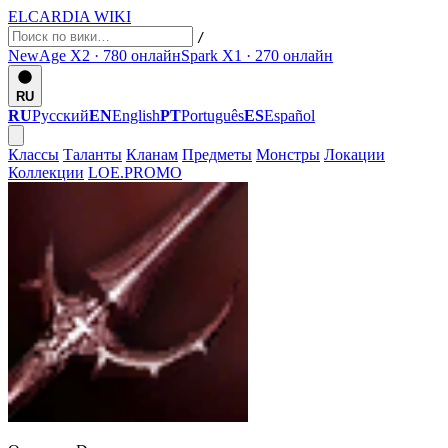
ELCARDIA
WIKI
/
NewAge X2 · 780
онлайн
Spark X1 · 270
онлайн
RU
RU
Русский
EN
English
PT
Português
ES
Español
Классы
Таланты
Кланам
Предметы
Монстры
Локации
Коллекции
LOE.PROMO