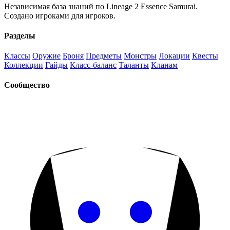
Независимая база знаний по Lineage 2 Essence Samurai.
Создано игроками для игроков.
Разделы
Классы
Оружие
Броня
Предметы
Монстры
Локации
Квесты
Коллекции
Гайды
Класс-баланс
Таланты
Кланам
Сообщество