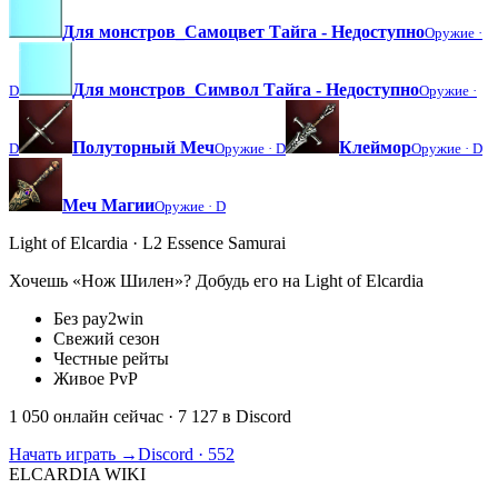
Для монстров_Самоцвет Тайга - Недоступно
Оружие ·
Для монстров_Символ Тайга - Недоступно
D
Оружие ·
Полуторный Меч
Клеймор
D
Оружие ·
D
Оружие ·
D
Меч Магии
Оружие ·
D
Light of Elcardia · L2 Essence Samurai
Хочешь «Нож Шилен»? Добудь его на Light of Elcardia
Без pay2win
Свежий сезон
Честные рейты
Живое PvP
1 050 онлайн сейчас
· 7 127 в Discord
Начать играть →
Discord · 552
ELCARDIA
WIKI