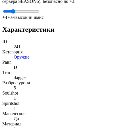
сервера SEASON6). Безопасно до +3.
+4
70%
высокий шанс
Характеристики
ID
241
Категория
Оружие
Ранг
D
Тип
dagger
Разброс урона
5
Soulshot
1
Spiritshot
1
Магическое
Да
Материал