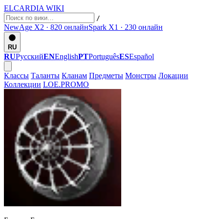
ELCARDIA
WIKI
/
NewAge X2 · 820
онлайн
Spark X1 · 230
онлайн
RU
RU
Русский
EN
English
PT
Português
ES
Español
Классы
Таланты
Кланам
Предметы
Монстры
Локации
Коллекции
LOE.PROMO