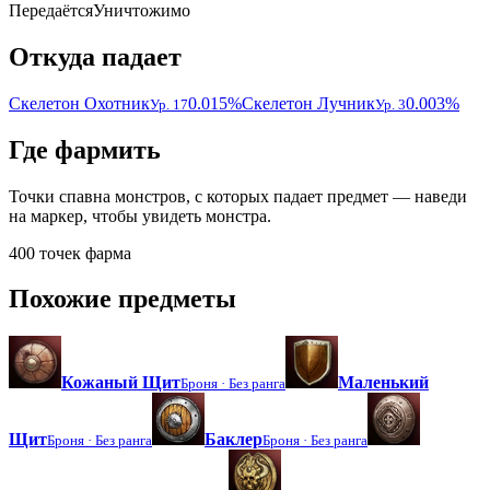
Передаётся
Уничтожимо
Откуда падает
Скелетон Охотник
0.015%
Скелетон Лучник
0.003%
Ур. 17
Ур. 3
Где фармить
Точки спавна монстров, с которых падает предмет — наведи
на маркер, чтобы увидеть монстра.
400 точек фарма
Похожие предметы
Кожаный Щит
Маленький
Броня ·
Без ранга
Щит
Баклер
Броня ·
Без ранга
Броня ·
Без ранга