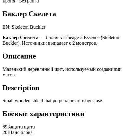
Броня ·
Без ранга
Баклер Скелета
EN: Skeleton Buckler
Баклер Скелета
— броня в Lineage 2 Essence (Skeleton
Buckler). Источники: выпадает с 2 монстров.
Описание
Маленький деревянный щит, используемый созданиями
магов.
Description
Small wooden shield that perpetrators of mages use.
Боевые характеристики
69
Защита щита
20
Шанс блока