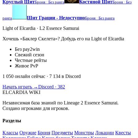
Круглый Щит
Костяной Щит
Броня ·
Без ранга
Броня ·
Без
Щит Грации - Недоступно
ранга
Броня ·
Без ранга
Light of Elcardia · L2 Essence Samurai
Хочешь «Баклер Скелета»? Добудь его на Light of Elcardia
Без pay2win
Свежий сезон
Честные рейты
Живое PvP
1 050 онлайн сейчас
· 7 134 в Discord
Начать играть →
Discord · 382
ELCARDIA
WIKI
Независимая база знаний по Lineage 2 Essence Samurai.
Создано игроками для игроков.
Разделы
Классы
Оружие
Броня
Предметы
Монстры
Локации
Квесты