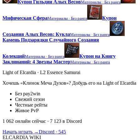
Купон Гильдии Алых Весов
Материалы ·
Без ранга
Мифическая Сфера
Купон
Материалы ·
Без ранга
Создания Алых Весов: Кукла
Материалы ·
Без ранга
Камень Подзарядки Случайного Создания
Колекций
Купон на Книгу
Материалы ·
Без ранга
Заклинаний: 4 Звезды Мастер
Материалы ·
Без ранга
Light of Elcardia · L2 Essence Samurai
Хочешь «Клинок Меча Духов»? Добудь его на Light of Elcardia
Без pay2win
Свежий сезон
Честные рейты
Живое PvP
1 062 онлайн сейчас
· 7 123 в Discord
Начать играть →
Discord · 545
ELCARDIA
WIKI