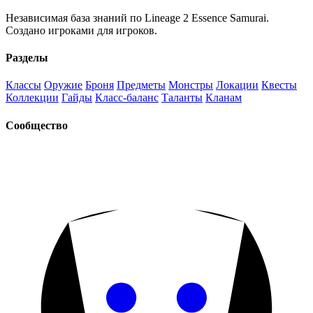
Независимая база знаний по Lineage 2 Essence Samurai.
Создано игроками для игроков.
Разделы
Классы
Оружие
Броня
Предметы
Монстры
Локации
Квесты
Коллекции
Гайды
Класс-баланс
Таланты
Кланам
Сообщество