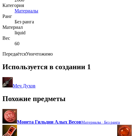
Категория
Материалы
Ранг
Без ранга
Материал
liquid
Вес
60
Передаётся
Уничтожимо
Используется в создании
1
Меч Духов
Похожие предметы
Монета Гильдии Алых Весов
Материалы ·
Без ранга