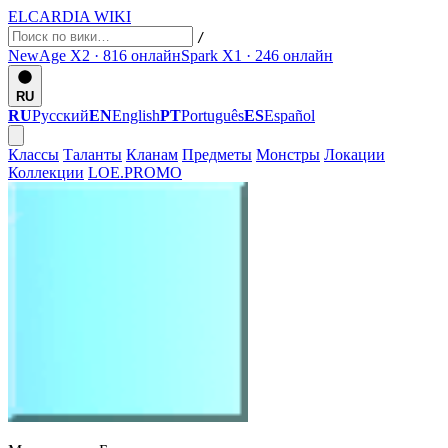
ELCARDIA
WIKI
/
NewAge X2 · 816
онлайн
Spark X1 · 246
онлайн
RU
RU
Русский
EN
English
PT
Português
ES
Español
Классы
Таланты
Кланам
Предметы
Монстры
Локации
Коллекции
LOE.PROMO