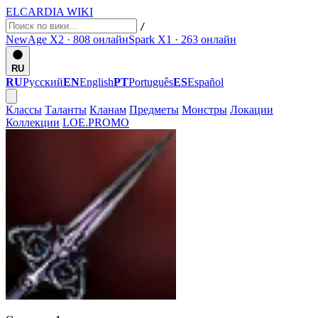
ELCARDIA
WIKI
/
NewAge X2 · 808
онлайн
Spark X1 · 263
онлайн
RU
RU
Русский
EN
English
PT
Português
ES
Español
Классы
Таланты
Кланам
Предметы
Монстры
Локации
Коллекции
LOE.PROMO