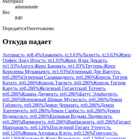
Материал
adamantaite
Вес
840
Передаётся
Уничтожимо
Откуда падает
Антарас
8.4%
Анаким
3.63%
Лилит
3.63%
Жрец
Ур. 80
Ур. 82
Ур. 82
Орфен Лорд Ипос
1.93%
Жрец Ядра Декар
Ур. 99
Ур.
1.93%
Ангел-Жрец Баюма
1.93%
Трутень-Жрец
99
Ур. 99
Королевы Муравьев
1.93%
Огненный Дре Ванул
Ур. 99
Ур.
0.286%
Огненная Саламандра
0.286%
Король Тигров
80
Ур. 80
Ката
0.286%
Король Тарлк
0.286%
Король Тигров
Ур. 80
Ур. 80
Кару
0.286%
Железный Гигантский Тотем
Ур. 80
Ур.
0.286%
Кшана Даумен
0.286%
Батус Эльбоген
80
Ур. 80
Ур.
0.286%
Верховный Шаман Мускель
0.286%
Демон
80
Ур. 80
Габлио
0.286%
Демон Черкия
0.286%
Демон
Ур. 80
Ур. 80
Хартемун
0.286%
Демон Сарбос
0.286%
Демон
Ур. 80
Ур. 80
Ведюкель
0.286%
Кровавая Ведьма Людмила
Ур. 80
Ур.
0.286%
Вармони
0.286%
Варбасион
0.286%
Гигант
80
Ур. 80
Ур. 80
Марпанак
0.126%
Последний Гигант Утенус
Ур. 80
Ур.
0.126%
Жрица Антараса Кло
0.126%
Горголос
80
Ур. 80
Ур.
0.126%
Кровавый Жрец Рудельто
0.126%
Сусцептор
80
Ур. 80