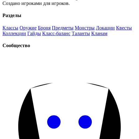
Создано игроками для игроков.
Разделы
Классы
Оружие
Броня
Предметы
Монстры
Локации
Квесты
Коллекции
Гайды
Класс-баланс
Таланты
Кланам
Сообщество