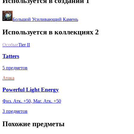
Используется в создании
1
Большой Усиливающий Камень
Используется в коллекциях
2
Особые
Tier II
Tatters
5 предметов
Атака
Powerful Light Energy
Физ. Атк. +50, Маг. Атк. +50
3 предметов
Похожие предметы