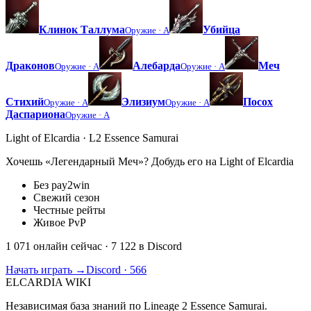
Клинок Таллума
Убийца
Оружие ·
A
Драконов
Алебарда
Меч
Оружие ·
A
Оружие ·
A
Стихий
Элизиум
Посох
Оружие ·
A
Оружие ·
A
Даспариона
Оружие ·
A
Light of Elcardia · L2 Essence Samurai
Хочешь «Легендарный Меч»? Добудь его на Light of Elcardia
Без pay2win
Свежий сезон
Честные рейты
Живое PvP
1 071 онлайн сейчас
· 7 122 в Discord
Начать играть →
Discord · 566
ELCARDIA
WIKI
Независимая база знаний по Lineage 2 Essence Samurai.