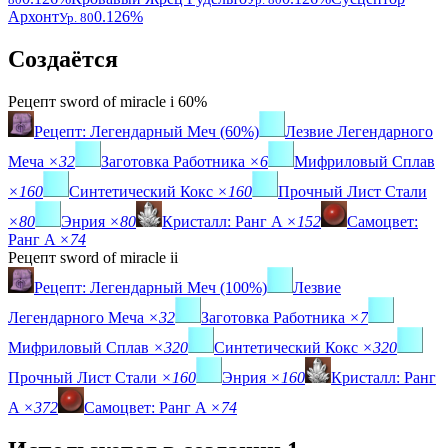
Архонт
0.126%
Ур. 80
Создаётся
Рецепт
sword of miracle i
60%
Рецепт: Легендарный Меч (60%)
Лезвие Легендарного
Меча
×32
Заготовка Работника
×6
Мифриловый Сплав
×160
Синтетический Кокс
×160
Прочный Лист Стали
×80
Энрия
×80
Кристалл: Ранг A
×152
Самоцвет:
Ранг A
×74
Рецепт
sword of miracle ii
Рецепт: Легендарный Меч (100%)
Лезвие
Легендарного Меча
×32
Заготовка Работника
×7
Мифриловый Сплав
×320
Синтетический Кокс
×320
Прочный Лист Стали
×160
Энрия
×160
Кристалл: Ранг
A
×372
Самоцвет: Ранг A
×74