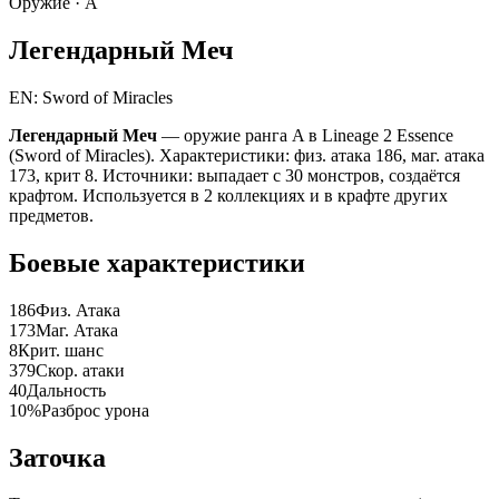
Оружие ·
A
Легендарный Меч
EN: Sword of Miracles
Легендарный Меч
— оружие ранга A в Lineage 2 Essence
(Sword of Miracles). Характеристики: физ. атака 186, маг. атака
173, крит 8. Источники: выпадает с 30 монстров, создаётся
крафтом. Используется в 2 коллекциях и в крафте других
предметов.
Боевые характеристики
186
Физ. Атака
173
Маг. Атака
8
Крит. шанс
379
Скор. атаки
40
Дальность
10%
Разброс урона
Заточка