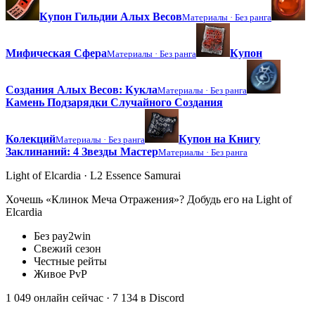
Купон Гильдии Алых Весов
Материалы ·
Без ранга
Мифическая Сфера
Купон
Материалы ·
Без ранга
Создания Алых Весов: Кукла
Материалы ·
Без ранга
Камень Подзарядки Случайного Создания
Колекций
Купон на Книгу
Материалы ·
Без ранга
Заклинаний: 4 Звезды Мастер
Материалы ·
Без ранга
Light of Elcardia · L2 Essence Samurai
Хочешь «Клинок Меча Отражения»? Добудь его на Light of
Elcardia
Без pay2win
Свежий сезон
Честные рейты
Живое PvP
1 049 онлайн сейчас
· 7 134 в Discord