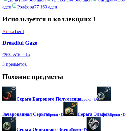
аден
Рэлфорд
77 160 аден
Используется в коллекциях
1
Атака
Tier I
Dreadful Gaze
Физ. Атк. +15
3 предметов
Похожие предметы
Серьга Багрового Полумесяца
Броня ·
D
Зачарованная Серьга
Серьга Эльфов
Броня ·
D
Броня ·
D
Серьга Ониксового Зверя
Броня ·
D