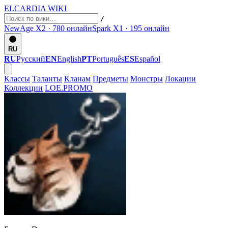
ELCARDIA
WIKI
/
NewAge X2 · 780
онлайн
Spark X1 · 195
онлайн
RU
RU
Русский
EN
English
PT
Português
ES
Español
Классы
Таланты
Кланам
Предметы
Монстры
Локации
Коллекции
LOE.PROMO