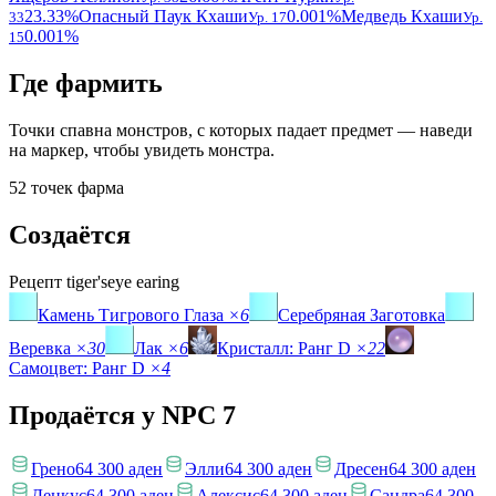
23.33%
Опасный Паук Кхаши
0.001%
Медведь Кхаши
33
Ур. 17
Ур.
0.001%
15
Где фармить
Точки спавна монстров, с которых падает предмет — наведи
на маркер, чтобы увидеть монстра.
52 точек фарма
Создаётся
Рецепт
tiger'seye earing
Камень Тигрового Глаза
×6
Серебряная Заготовка
Веревка
×30
Лак
×6
Кристалл: Ранг D
×22
Самоцвет: Ранг D
×4
Продаётся у NPC
7
Грено
64 300 аден
Элли
64 300 аден
Дресен
64 300 аден
Денкус
64 300 аден
Алексис
64 300 аден
Сандра
64 300