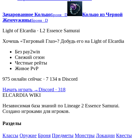
Зачарованное Кольцо
Кольцо из Черной
Броня ·
D
Жемчужины
Броня ·
D
Light of Elcardia · L2 Essence Samurai
Хочешь «Тигровый Глаз»? Добудь его на Light of Elcardia
Без pay2win
Свежий сезон
Честные рейты
Живое PvP
975 онлайн сейчас
· 7 134 в Discord
Начать играть →
Discord · 318
ELCARDIA
WIKI
Независимая база знаний по Lineage 2 Essence Samurai.
Создано игроками для игроков.
Разделы
Классы
Оружие
Броня
Предметы
Монстры
Локации
Квесты