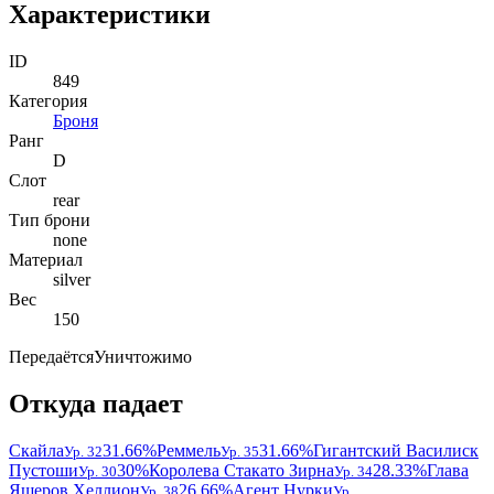
Характеристики
ID
849
Категория
Броня
Ранг
D
Слот
rear
Тип брони
none
Материал
silver
Вес
150
Передаётся
Уничтожимо
Откуда падает
Скайла
31.66%
Реммель
31.66%
Гигантский Василиск
Ур. 32
Ур. 35
Пустоши
30%
Королева Стакато Зирна
28.33%
Глава
Ур. 30
Ур. 34
Ящеров Хеллион
26.66%
Агент Нурки
Ур. 38
Ур.