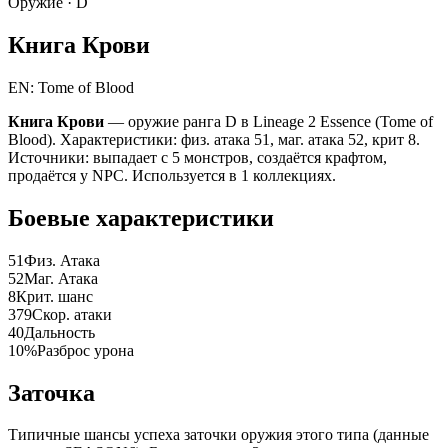
Оружие ·
D
Книга Крови
EN: Tome of Blood
Книга Крови
— оружие ранга D в Lineage 2 Essence (Tome of
Blood). Характеристики: физ. атака 51, маг. атака 52, крит 8.
Источники: выпадает с 5 монстров, создаётся крафтом,
продаётся у NPC. Используется в 1 коллекциях.
Боевые характеристики
51
Физ. Атака
52
Маг. Атака
8
Крит. шанс
379
Скор. атаки
40
Дальность
10%
Разброс урона
Заточка
Типичные шансы успеха заточки оружия этого типа (данные