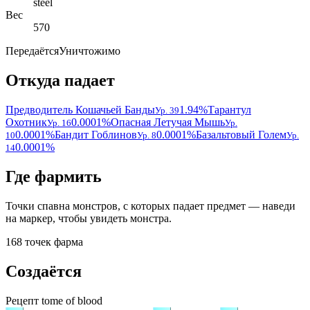
steel
Вес
570
Передаётся
Уничтожимо
Откуда падает
Предводитель Кошачьей Банды
1.94%
Тарантул
Ур. 39
Охотник
0.0001%
Опасная Летучая Мышь
Ур. 16
Ур.
0.0001%
Бандит Гоблинов
0.0001%
Базальтовый Голем
10
Ур. 8
Ур.
0.0001%
14
Где фармить
Точки спавна монстров, с которых падает предмет — наведи
на маркер, чтобы увидеть монстра.
168 точек фарма
Создаётся
Рецепт
tome of blood