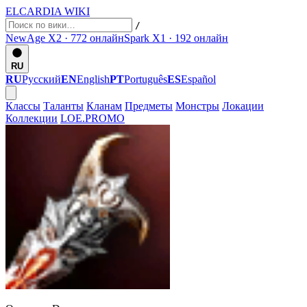
ELCARDIA
WIKI
/
NewAge X2 · 772
онлайн
Spark X1 · 192
онлайн
RU
RU
Русский
EN
English
PT
Português
ES
Español
Классы
Таланты
Кланам
Предметы
Монстры
Локации
Коллекции
LOE.PROMO