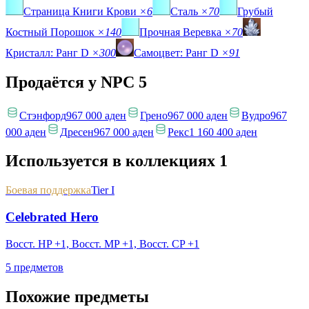
Страница Книги Крови
×6
Сталь
×70
Грубый
Костный Порошок
×140
Прочная Веревка
×70
Кристалл: Ранг D
×300
Самоцвет: Ранг D
×91
Продаётся у NPC
5
Стэнфорд
967 000 аден
Грено
967 000 аден
Вудро
967
000 аден
Дресен
967 000 аден
Рекс
1 160 400 аден
Используется в коллекциях
1
Боевая поддержка
Tier I
Celebrated Hero
Восст. HP +1, Восст. MP +1, Восст. CP +1
5 предметов
Похожие предметы