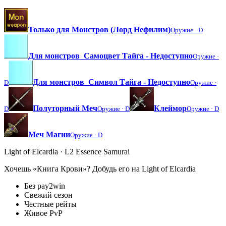
Только для Монстров (Лорд Нефилим)
Оружие ·
D
Для монстров_Самоцвет Тайга - Недоступно
Оружие ·
Для монстров_Символ Тайга - Недоступно
D
Оружие ·
Полуторный Меч
Клеймор
D
Оружие ·
D
Оружие ·
D
Меч Магии
Оружие ·
D
Light of Elcardia · L2 Essence Samurai
Хочешь «Книга Крови»? Добудь его на Light of Elcardia
Без pay2win
Свежий сезон
Честные рейты
Живое PvP