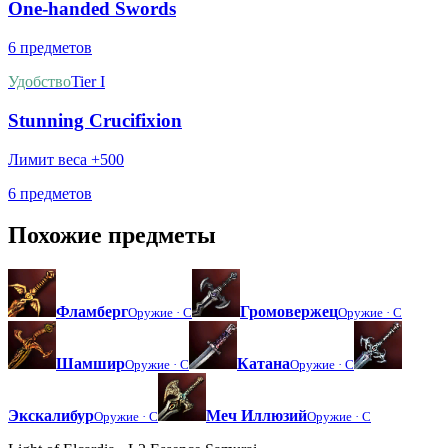
One-handed Swords
6 предметов
Удобство
Tier I
Stunning Crucifixion
Лимит веса +500
6 предметов
Похожие предметы
Фламберг
Громовержец
Оружие ·
C
Оружие ·
C
Шамшир
Катана
Оружие ·
C
Оружие ·
C
Экскалибур
Меч Иллюзий
Оружие ·
C
Оружие ·
C