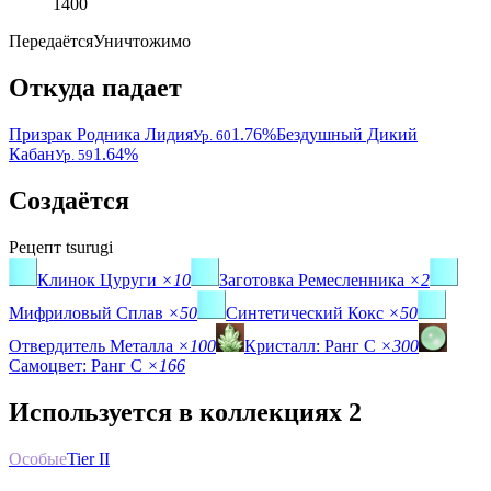
1400
Передаётся
Уничтожимо
Откуда падает
Призрак Родника Лидия
1.76%
Бездушный Дикий
Ур. 60
Кабан
1.64%
Ур. 59
Создаётся
Рецепт
tsurugi
Клинок Цуруги
×10
Заготовка Ремесленника
×2
Мифриловый Сплав
×50
Синтетический Кокс
×50
Отвердитель Металла
×100
Кристалл: Ранг C
×300
Самоцвет: Ранг C
×166
Используется в коллекциях
2
Особые
Tier II