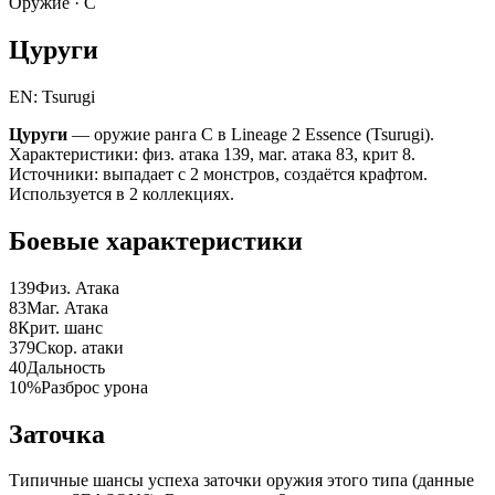
Оружие ·
C
Цуруги
EN: Tsurugi
Цуруги
— оружие ранга C в Lineage 2 Essence (Tsurugi).
Характеристики: физ. атака 139, маг. атака 83, крит 8.
Источники: выпадает с 2 монстров, создаётся крафтом.
Используется в 2 коллекциях.
Боевые характеристики
139
Физ. Атака
83
Маг. Атака
8
Крит. шанс
379
Скор. атаки
40
Дальность
10%
Разброс урона
Заточка
Типичные шансы успеха заточки оружия этого типа (данные