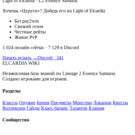
Light of Elcardia · L2 Essence Samurai
Хочешь «Цуруги»? Добудь его на Light of Elcardia
Без pay2win
Свежий сезон
Честные рейты
Живое PvP
1 024 онлайн сейчас
· 7 129 в Discord
Начать играть →
Discord · 341
ELCARDIA
WIKI
Независимая база знаний по Lineage 2 Essence Samurai.
Создано игроками для игроков.
Разделы
Классы
Оружие
Броня
Предметы
Монстры
Локации
Квесты
Коллекции
Гайды
Класс-баланс
Таланты
Кланам
Сообщество