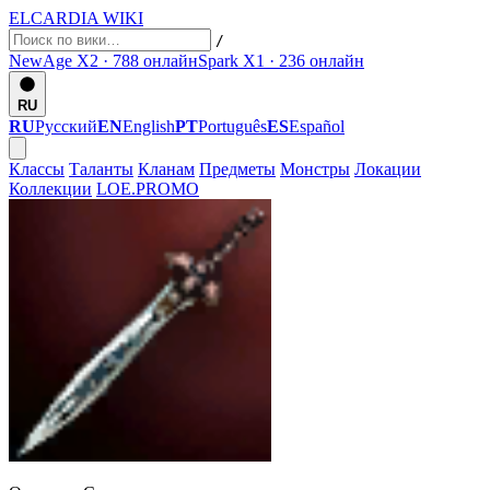
ELCARDIA
WIKI
/
NewAge X2 · 788
онлайн
Spark X1 · 236
онлайн
RU
RU
Русский
EN
English
PT
Português
ES
Español
Классы
Таланты
Кланам
Предметы
Монстры
Локации
Коллекции
LOE.PROMO