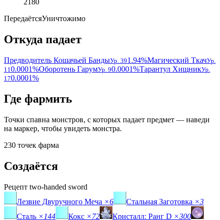
2180
Передаётся
Уничтожимо
Откуда падает
Предводитель Кошачьей Банды
1.94%
Магический Ткач
Ур. 39
Ур.
0.0001%
Оборотень Гарум
0.0001%
Тарантул Хищник
11
Ур. 9
Ур.
0.0001%
17
Где фармить
Точки спавна монстров, с которых падает предмет — наведи
на маркер, чтобы увидеть монстра.
230 точек фарма
Создаётся
Рецепт
two-handed sword
Лезвие Двуручного Меча
×6
Стальная Заготовка
×3
Сталь
×144
Кокс
×72
Кристалл: Ранг D
×300