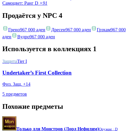
Самоцвет: Ранг D
×91
Продаётся у NPC
4
Грено
967 000 аден
Дресен
967 000 аден
Грэхам
967 000
аден
Вудро
967 000 аден
Используется в коллекциях
1
Защита
Tier I
Undertaker’s First Collection
Физ. Защ. +14
5 предметов
Похожие предметы
Только для Монстров (Лорд Нефилим)
Оружие ·
D