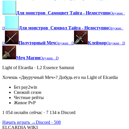
Для монстров_Самоцвет Тайга - Недоступно
Оружие ·
Для монстров_Символ Тайга - Недоступно
D
Оружие ·
Полуторный Меч
Клеймор
D
Оружие ·
D
Оружие ·
D
Меч Магии
Оружие ·
D
Light of Elcardia · L2 Essence Samurai
Хочешь «Двуручный Меч»? Добудь его на Light of Elcardia
Без pay2win
Свежий сезон
Честные рейты
Живое PvP
1 054 онлайн сейчас
· 7 134 в Discord
Начать играть →
Discord · 508
ELCARDIA
WIKI