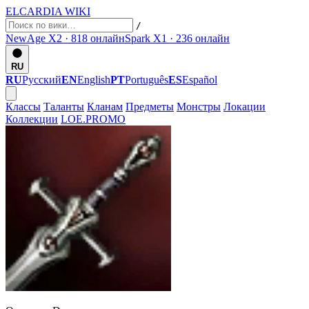
ELCARDIA
WIKI
/
NewAge X2 · 818
онлайн
Spark X1 · 236
онлайн
RU
RU
Русский
EN
English
PT
Português
ES
Español
Классы
Таланты
Кланам
Предметы
Монстры
Локации
Коллекции
LOE.PROMO