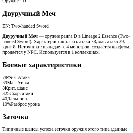
Оружие ·
D
Двуручный Меч
EN: Two-handed Sword
Двуручный Меч
— оружие ранга D в Lineage 2 Essence (Two-
handed Sword). Характеристики: физ. атака 78, маг. атака 39,
крит 8. Источники: выпадает с 4 монстров, создаётся крафтом,
продаётся у NPC. Используется в 1 коллекциях.
Боевые характеристики
78
Физ. Атака
39
Маг. Атака
8
Крит. шанс
325
Скор. атаки
40
Дальность
10%
Разброс урона
Заточка
Типичные шансы успеха заточки оружия этого типа (данные