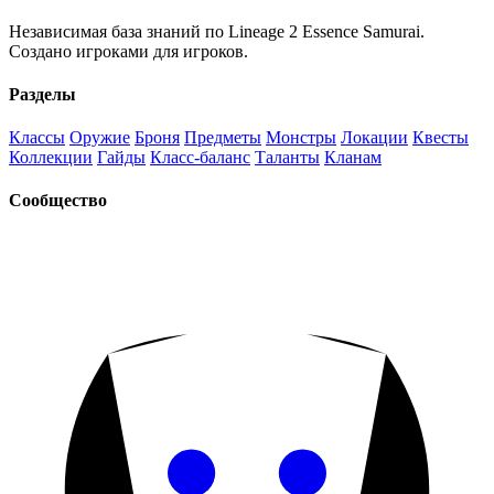
Независимая база знаний по Lineage 2 Essence Samurai.
Создано игроками для игроков.
Разделы
Классы
Оружие
Броня
Предметы
Монстры
Локации
Квесты
Коллекции
Гайды
Класс-баланс
Таланты
Кланам
Сообщество