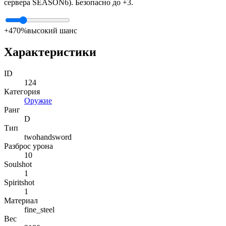
сервера SEASON6). Безопасно до +3.
+4
70%
высокий шанс
Характеристики
ID
124
Категория
Оружие
Ранг
D
Тип
twohandsword
Разброс урона
10
Soulshot
1
Spiritshot
1
Материал
fine_steel
Вес