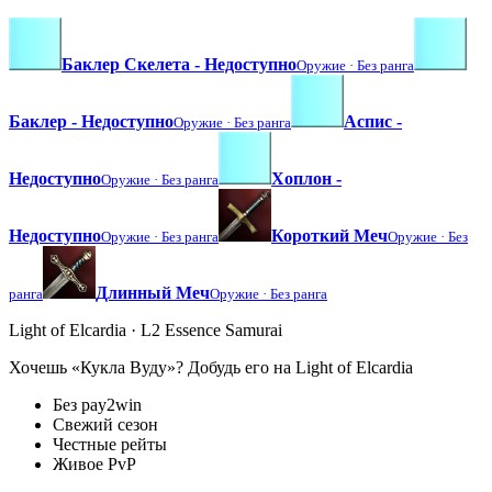
Баклер Скелета - Недоступно
Оружие ·
Без ранга
Баклер - Недоступно
Аспис -
Оружие ·
Без ранга
Недоступно
Хоплон -
Оружие ·
Без ранга
Недоступно
Короткий Меч
Оружие ·
Без ранга
Оружие ·
Без
Длинный Меч
ранга
Оружие ·
Без ранга
Light of Elcardia · L2 Essence Samurai
Хочешь «Кукла Вуду»? Добудь его на Light of Elcardia
Без pay2win
Свежий сезон
Честные рейты
Живое PvP