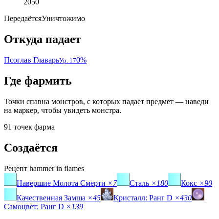
2050
Передаётся
Уничтожимо
Откуда падает
Псоглав Главарь
0%
Ур. 17
Где фармить
Точки спавна монстров, с которых падает предмет — наведи
на маркер, чтобы увидеть монстра.
91 точек фарма
Создаётся
Рецепт
hammer in flames
Навершие Молота Смерти
×7
Сталь
×180
Кокс
×90
Качественная Замша
×45
Кристалл: Ранг D
×430
Самоцвет: Ранг D
×139