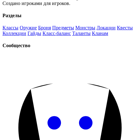
Создано игроками для игроков.
Разделы
Классы
Оружие
Броня
Предметы
Монстры
Локации
Квесты
Коллекции
Гайды
Класс-баланс
Таланты
Кланам
Сообщество