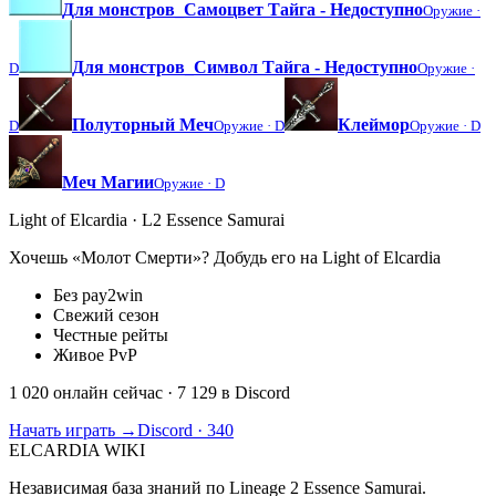
Для монстров_Самоцвет Тайга - Недоступно
Оружие ·
Для монстров_Символ Тайга - Недоступно
D
Оружие ·
Полуторный Меч
Клеймор
D
Оружие ·
D
Оружие ·
D
Меч Магии
Оружие ·
D
Light of Elcardia · L2 Essence Samurai
Хочешь «Молот Смерти»? Добудь его на Light of Elcardia
Без pay2win
Свежий сезон
Честные рейты
Живое PvP
1 020 онлайн сейчас
· 7 129 в Discord
Начать играть →
Discord · 340
ELCARDIA
WIKI
Независимая база знаний по Lineage 2 Essence Samurai.