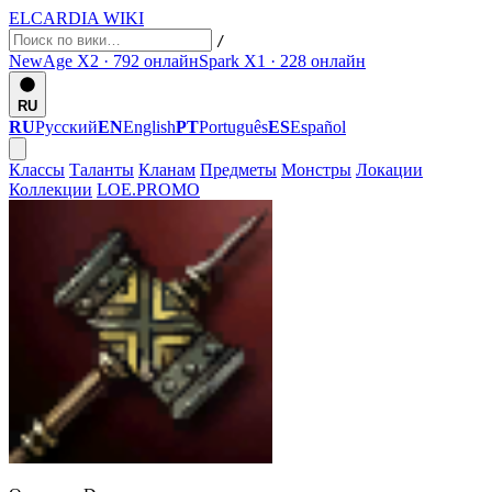
ELCARDIA
WIKI
/
NewAge X2 · 792
онлайн
Spark X1 · 228
онлайн
RU
RU
Русский
EN
English
PT
Português
ES
Español
Классы
Таланты
Кланам
Предметы
Монстры
Локации
Коллекции
LOE.PROMO