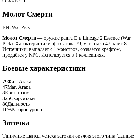
Оружие ·
D
Молот Смерти
EN: War Pick
Молот Смерти
— оружие ранга D в Lineage 2 Essence (War
Pick). Характеристики: физ. атака 79, маг. атака 47, крит 8.
Источники: выпадает с 1 монстров, создаётся крафтом,
продаётся у NPC. Используется в 1 коллекциях.
Боевые характеристики
79
Физ. Атака
47
Маг. Атака
8
Крит. шанс
325
Скор. атаки
80
Дальность
10%
Разброс урона
Заточка
Типичные шансы успеха заточки оружия этого типа (данные