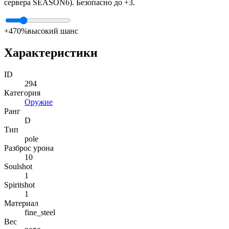
сервера SEASON6). Безопасно до +3.
+4
70%
высокий шанс
Характеристики
ID
294
Категория
Оружие
Ранг
D
Тип
pole
Разброс урона
10
Soulshot
1
Spiritshot
1
Материал
fine_steel
Вес