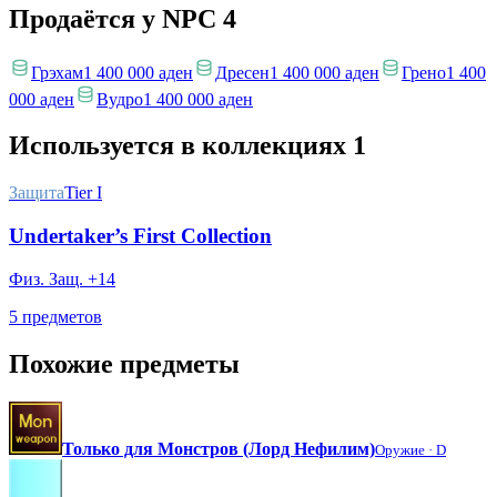
Продаётся у NPC
4
Грэхам
1 400 000 аден
Дресен
1 400 000 аден
Грено
1 400
000 аден
Вудро
1 400 000 аден
Используется в коллекциях
1
Защита
Tier I
Undertaker’s First Collection
Физ. Защ. +14
5 предметов
Похожие предметы
Только для Монстров (Лорд Нефилим)
Оружие ·
D