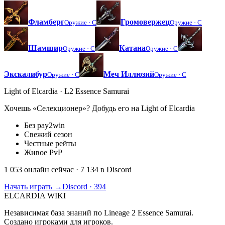
Фламберг
Громовержец
Оружие ·
C
Оружие ·
C
Шамшир
Катана
Оружие ·
C
Оружие ·
C
Экскалибур
Меч Иллюзий
Оружие ·
C
Оружие ·
C
Light of Elcardia · L2 Essence Samurai
Хочешь «Селекционер»? Добудь его на Light of Elcardia
Без pay2win
Свежий сезон
Честные рейты
Живое PvP
1 053 онлайн сейчас
· 7 134 в Discord
Начать играть →
Discord · 394
ELCARDIA
WIKI
Независимая база знаний по Lineage 2 Essence Samurai.
Создано игроками для игроков.