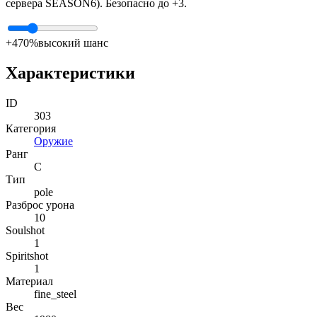
сервера SEASON6). Безопасно до +3.
+4
70%
высокий шанс
Характеристики
ID
303
Категория
Оружие
Ранг
C
Тип
pole
Разброс урона
10
Soulshot
1
Spiritshot
1
Материал
fine_steel
Вес