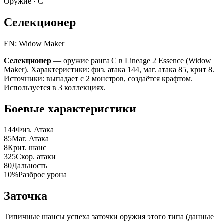
Оружие ·
C
Селекционер
EN: Widow Maker
Селекционер
— оружие ранга C в Lineage 2 Essence (Widow
Maker). Характеристики: физ. атака 144, маг. атака 85, крит 8.
Источники: выпадает с 2 монстров, создаётся крафтом.
Используется в 3 коллекциях.
Боевые характеристики
144
Физ. Атака
85
Маг. Атака
8
Крит. шанс
325
Скор. атаки
80
Дальность
10%
Разброс урона
Заточка
Типичные шансы успеха заточки оружия этого типа (данные