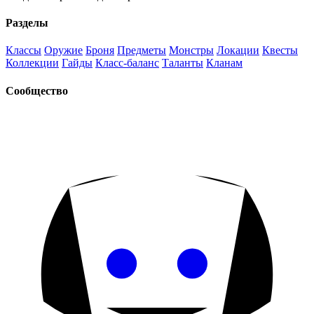
Разделы
Классы
Оружие
Броня
Предметы
Монстры
Локации
Квесты
Коллекции
Гайды
Класс-баланс
Таланты
Кланам
Сообщество