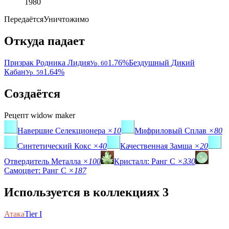
1980
Передаётся
Уничтожимо
Откуда падает
Призрак Родника Лидия
1.76%
Бездушный Дикий
Ур. 60
Кабан
1.64%
Ур. 59
Создаётся
Рецепт
widow maker
Навершие Селекционера
×10
Мифриловый Сплав
×80
Синтетический Кокс
×40
Качественная Замша
×20
Отвердитель Металла
×100
Кристалл: Ранг C
×330
Самоцвет: Ранг C
×187
Используется в коллекциях
3
Атака
Tier I