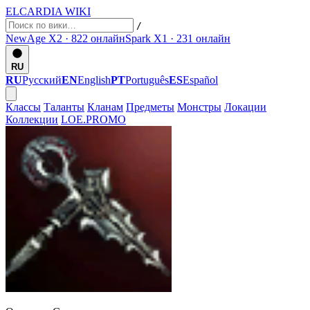
ELCARDIA
WIKI
/
NewAge X2 · 822
онлайн
Spark X1 · 231
онлайн
RU
RU
Русский
EN
English
PT
Português
ES
Español
Классы
Таланты
Кланам
Предметы
Монстры
Локации
Коллекции
LOE.PROMO