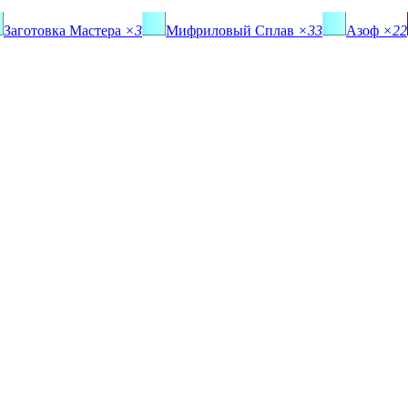
Заготовка Мастера
×3
Мифриловый Сплав
×33
Азоф
×22