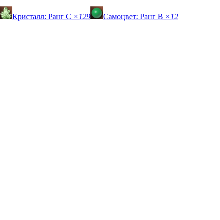
Кристалл: Ранг C
×129
Самоцвет: Ранг B
×12