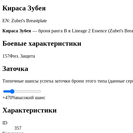
Кираса Зубея
EN: Zubei's Breastplate
Кираса Зубея
— броня ранга B в Lineage 2 Essence (Zubei's Bre
Боевые характеристики
157
Физ. Защита
Заточка
Типичные шансы успеха заточки брони этого типа (данные сер
+4
70%
высокий шанс
Характеристики
ID
357