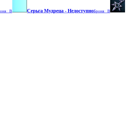
Серьга Мудреца - Недоступно
оня ·
B
Броня ·
B