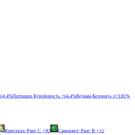
4.4%
Патриарх Куроборос
4.4%
Ведьма Келона
3.81%
70
Ур. 70
Ур. 67
Кристалл: Ранг C
×82
Самоцвет: Ранг B
×12