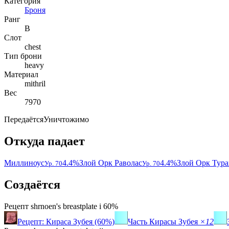
Категория
Броня
Ранг
B
Слот
chest
Тип брони
heavy
Материал
mithril
Вес
7970
Передаётся
Уничтожимо
Откуда падает
Миллиноус
4.4%
Злой Орк Раволас
4.4%
Злой Орк Тура
Ур. 70
Ур. 70
Создаётся
Рецепт
shrnoen's breastplate i
60%
Рецепт: Кираса Зубея (60%)
Часть Кирасы Зубея
×12