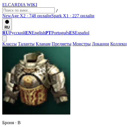
ELCARDIA
WIKI
/
NewAge X2 · 748
онлайн
Spark X1 · 227
онлайн
RU
RU
Русский
EN
English
PT
Português
ES
Español
Классы
Таланты
Кланам
Предметы
Монстры
Локации
Коллек
Броня ·
B