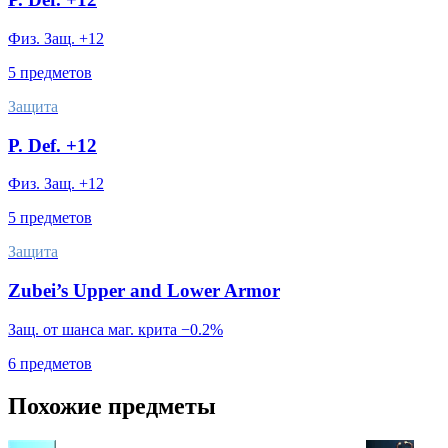
Физ. Защ. +12
5 предметов
Защита
P. Def. +12
Физ. Защ. +12
5 предметов
Защита
Zubei’s Upper and Lower Armor
Защ. от шанса маг. крита −0.2%
6 предметов
Похожие предметы