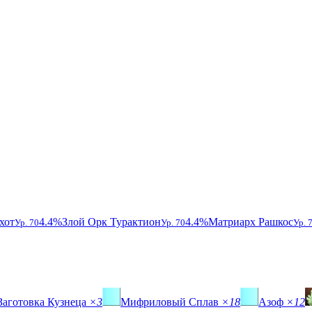
хот
4.4%
Злой Орк Турактион
4.4%
Матриарх Рашкос
Ур. 70
Ур. 70
Ур. 
Заготовка Кузнеца
×3
Мифриловый Сплав
×18
Азоф
×12