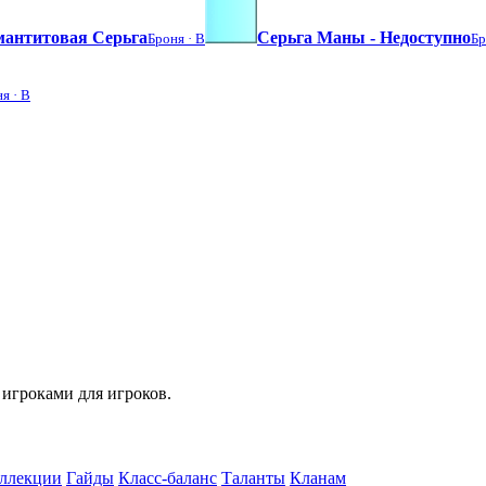
антитовая Серьга
Серьга Маны - Недоступно
Броня ·
B
Бр
ня ·
B
 игроками для игроков.
ллекции
Гайды
Класс-баланс
Таланты
Кланам