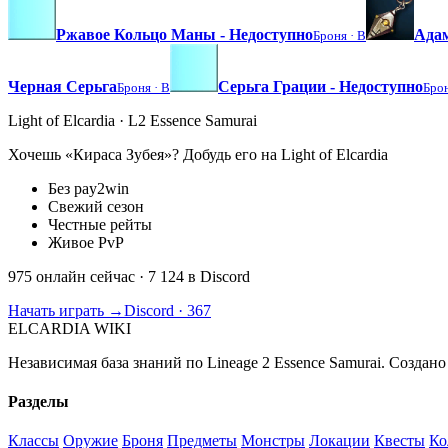
Ржавое Кольцо Маны - Недоступно
Адам
Броня ·
B
Черная Серьга
Серьга Грации - Недоступно
Броня ·
B
Бро
Light of Elcardia · L2 Essence Samurai
Хочешь «Кираса Зубея»? Добудь его на Light of Elcardia
Без pay2win
Свежий сезон
Честные рейты
Живое PvP
975 онлайн сейчас
· 7 124 в Discord
Начать играть →
Discord · 367
ELCARDIA
WIKI
Независимая база знаний по Lineage 2 Essence Samurai. Создано
Разделы
Классы
Оружие
Броня
Предметы
Монстры
Локации
Квесты
Ко