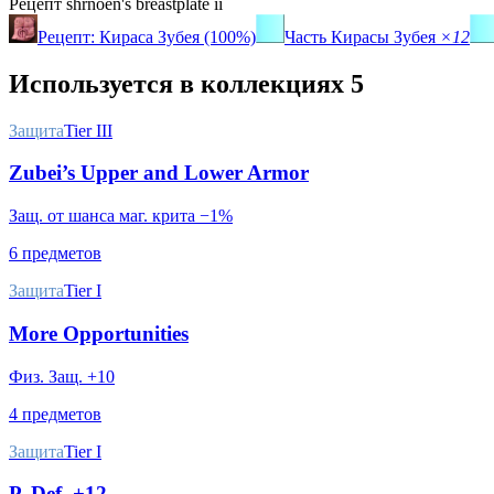
Рецепт
shrnoen's breastplate ii
Рецепт: Кираса Зубея (100%)
Часть Кирасы Зубея
×12
Используется в коллекциях
5
Защита
Tier III
Zubei’s Upper and Lower Armor
Защ. от шанса маг. крита −1%
6 предметов
Защита
Tier I
More Opportunities
Физ. Защ. +10
4 предметов
Защита
Tier I
P. Def. +12