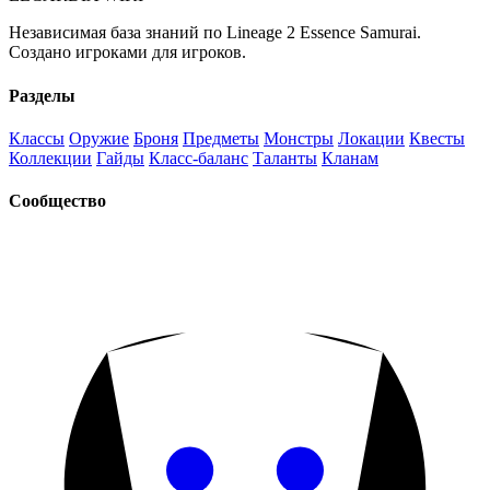
Независимая база знаний по Lineage 2 Essence Samurai.
Создано игроками для игроков.
Разделы
Классы
Оружие
Броня
Предметы
Монстры
Локации
Квесты
Коллекции
Гайды
Класс-баланс
Таланты
Кланам
Сообщество