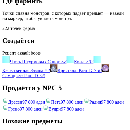
Где фармить
Точки спавна монстров, с которых падает предмет — наведи
на маркер, чтобы увидеть монстра.
222 точек фарма
Создаётся
Рецепт
assault boots
Часть Штурмовых Сапог
×8
Кожа
×32
Качественная Замша
×4
Кристалл: Ранг D
×30
Самоцвет: Ранг D
×6
Продаётся у NPC
5
Дресен
97 800 аден
Пета
97 800 аден
Радия
97 800 аден
Грено
97 800 аден
Вудри
97 800 аден
Похожие предметы