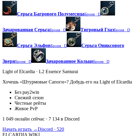
Серьга Багрового Полумесяца
Броня ·
D
Зачарованная Серьга
Тигровый Глаз
Броня ·
D
Броня ·
D
Серьга Эльфов
Серьга Ониксового
Броня ·
D
Зверя
Зачарованное Кольцо
Броня ·
D
Броня ·
D
Light of Elcardia · L2 Essence Samurai
Хочешь «Штурмовые Сапоги»? Добудь его на Light of Elcardia
Без pay2win
Свежий сезон
Честные рейты
Живое PvP
1 049 онлайн сейчас
· 7 134 в Discord
Начать играть →
Discord · 520
ELCARDIA
WIKI