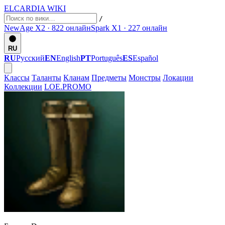
ELCARDIA
WIKI
/
NewAge X2 · 822
онлайн
Spark X1 · 227
онлайн
RU
RU
Русский
EN
English
PT
Português
ES
Español
Классы
Таланты
Кланам
Предметы
Монстры
Локации
Коллекции
LOE.PROMO