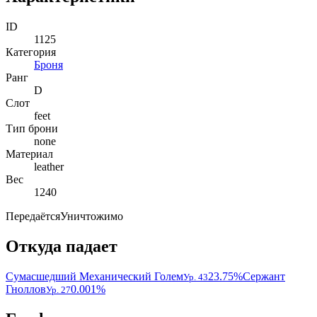
ID
1125
Категория
Броня
Ранг
D
Слот
feet
Тип брони
none
Материал
leather
Вес
1240
Передаётся
Уничтожимо
Откуда падает
Сумасшедший Механический Голем
23.75%
Сержант
Ур. 43
Гноллов
0.001%
Ур. 27