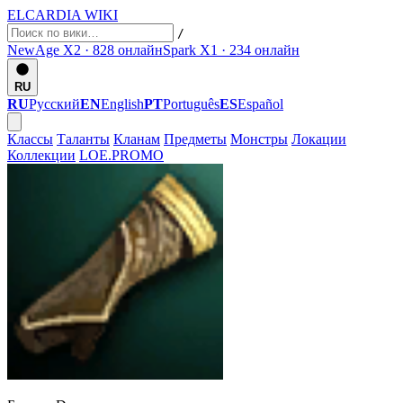
ELCARDIA
WIKI
/
NewAge X2 · 828
онлайн
Spark X1 · 234
онлайн
RU
RU
Русский
EN
English
PT
Português
ES
Español
Классы
Таланты
Кланам
Предметы
Монстры
Локации
Коллекции
LOE.PROMO