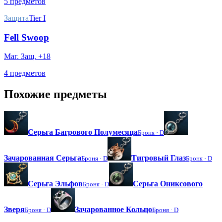
5 предметов
Защита
Tier I
Fell Swoop
Маг. Защ. +18
4 предметов
Похожие предметы
Серьга Багрового Полумесяца
Броня ·
D
Зачарованная Серьга
Тигровый Глаз
Броня ·
D
Броня ·
D
Серьга Эльфов
Серьга Ониксового
Броня ·
D
Зверя
Зачарованное Кольцо
Броня ·
D
Броня ·
D