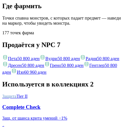
Где фармить
Точки спавна монстров, с которых падает предмет — наведи
на маркер, чтобы увидеть монстра.
177 точек фарма
Продаётся у NPC
7
Пета
50 800 аден
Вудри
50 800 аден
Радия
50 800 аден
Дресен
50 800 аден
Грено
50 800 аден
Гентлер
50 800
аден
Изо
60 960 аден
Используется в коллекциях
2
Защита
Tier II
Complete Check
Защ. от шанса крита умений −1%