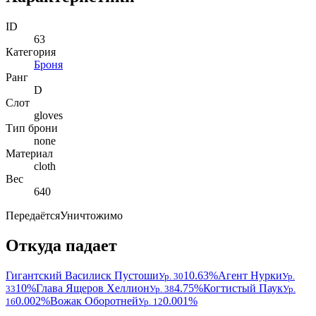
ID
63
Категория
Броня
Ранг
D
Слот
gloves
Тип брони
none
Материал
cloth
Вес
640
Передаётся
Уничтожимо
Откуда падает
Гигантский Василиск Пустоши
10.63%
Агент Нурки
Ур. 30
Ур.
10%
Глава Ящеров Хеллион
4.75%
Когтистый Паук
33
Ур. 38
Ур.
0.002%
Вожак Оборотней
0.001%
16
Ур. 12