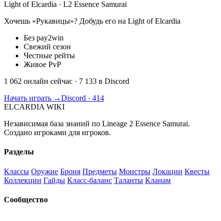
Light of Elcardia · L2 Essence Samurai
Хочешь «Рукавицы»? Добудь его на Light of Elcardia
Без pay2win
Свежий сезон
Честные рейты
Живое PvP
1 062 онлайн сейчас
· 7 133 в Discord
Начать играть →
Discord · 414
ELCARDIA
WIKI
Независимая база знаний по Lineage 2 Essence Samurai.
Создано игроками для игроков.
Разделы
Классы
Оружие
Броня
Предметы
Монстры
Локации
Квесты
Коллекции
Гайды
Класс-баланс
Таланты
Кланам
Сообщество