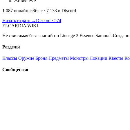
Живое PvP
1 087 онлайн сейчас
· 7 133 в Discord
Начать играть →
Discord · 574
ELCARDIA
WIKI
Независимая база знаний по Lineage 2 Essence Samurai. Создано
Разделы
Классы
Оружие
Броня
Предметы
Монстры
Локации
Квесты
Ко
Сообщество