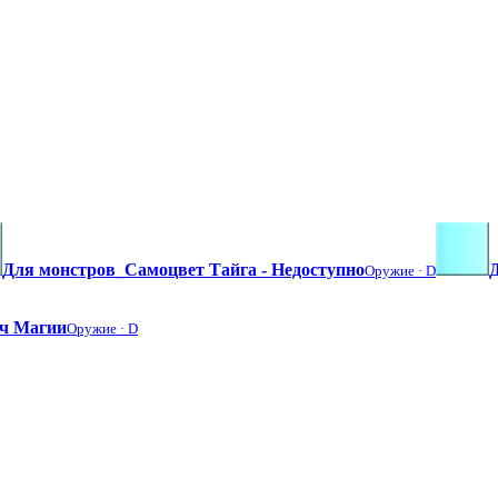
Для монстров_Самоцвет Тайга - Недоступно
Оружие ·
D
ч Магии
Оружие ·
D