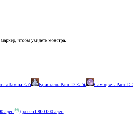
 маркер, чтобы увидеть монстра.
нная Замша
×55
Кристалл: Ранг D
×550
Самоцвет: Ранг D
00 аден
Дресен
1 800 000 аден