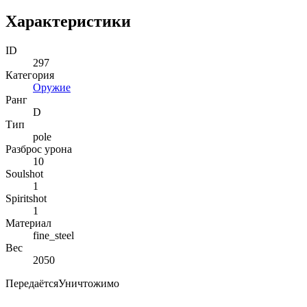
Характеристики
ID
297
Категория
Оружие
Ранг
D
Тип
pole
Разброс урона
10
Soulshot
1
Spiritshot
1
Материал
fine_steel
Вес
2050
Передаётся
Уничтожимо