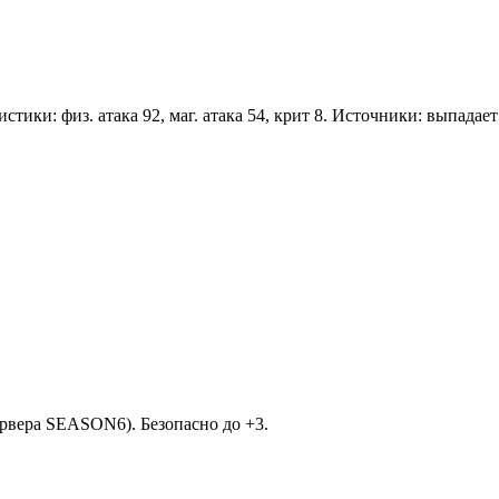
стики: физ. атака 92, маг. атака 54, крит 8. Источники: выпадае
рвера SEASON6). Безопасно до +3.