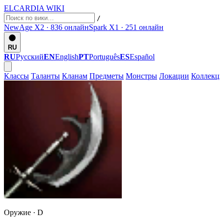
ELCARDIA
WIKI
/
NewAge X2 · 836
онлайн
Spark X1 · 251
онлайн
RU
RU
Русский
EN
English
PT
Português
ES
Español
Классы
Таланты
Кланам
Предметы
Монстры
Локации
Коллек
Оружие ·
D