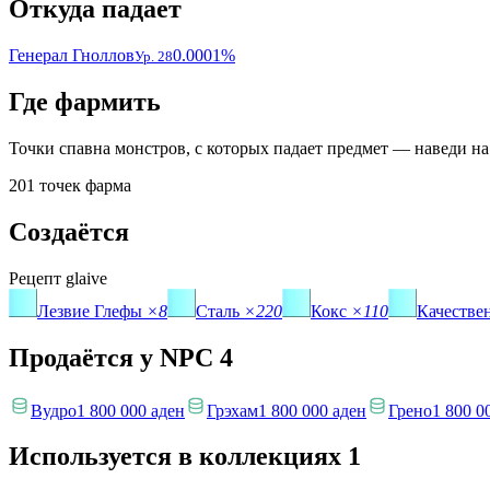
Откуда падает
Генерал Гноллов
0.0001%
Ур. 28
Где фармить
Точки спавна монстров, с которых падает предмет — наведи на
201 точек фарма
Создаётся
Рецепт
glaive
Лезвие Глефы
×8
Сталь
×220
Кокс
×110
Качестве
Продаётся у NPC
4
Вудро
1 800 000 аден
Грэхам
1 800 000 аден
Грено
1 800 0
Используется в коллекциях
1