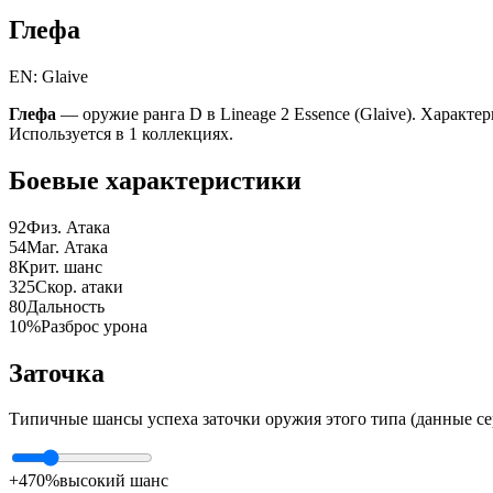
Глефа
EN: Glaive
Глефа
— оружие ранга D в Lineage 2 Essence (Glaive). Характери
Используется в 1 коллекциях.
Боевые характеристики
92
Физ. Атака
54
Маг. Атака
8
Крит. шанс
325
Скор. атаки
80
Дальность
10%
Разброс урона
Заточка
Типичные шансы успеха заточки оружия этого типа (данные се
+4
70%
высокий шанс