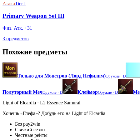
Атака
Tier I
Primary Weapon Set III
Физ. Атк. +31
3 предметов
Похожие предметы
Только для Монстров (Лорд Нефилим)
Оружие ·
D
Полуторный Меч
Клеймор
Ме
Оружие ·
D
Оружие ·
D
Light of Elcardia · L2 Essence Samurai
Хочешь «Глефа»? Добудь его на Light of Elcardia
Без pay2win
Свежий сезон
Честные рейты