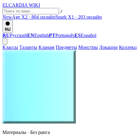
ELCARDIA
WIKI
/
NewAge X2 · 804
онлайн
Spark X1 · 203
онлайн
RU
RU
Русский
EN
English
PT
Português
ES
Español
Классы
Таланты
Кланам
Предметы
Монстры
Локации
Коллек
Материалы ·
Без ранга