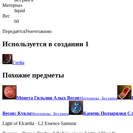
Материал
liquid
Вес
60
Передаётся
Уничтожимо
Используется в создании
1
Глефа
Похожие предметы
Монета Гильдии Алых Весов
Материалы ·
Без ранга
Весов: Кукла
Камень Подзарядки Сл
Материалы ·
Без ранга
Light of Elcardia · L2 Essence Samurai