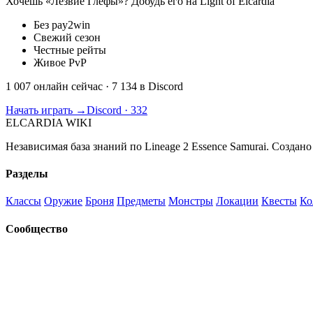
Хочешь «Лезвие Глефы»? Добудь его на Light of Elcardia
Без pay2win
Свежий сезон
Честные рейты
Живое PvP
1 007 онлайн сейчас
· 7 134 в Discord
Начать играть →
Discord · 332
ELCARDIA
WIKI
Независимая база знаний по Lineage 2 Essence Samurai. Создано
Разделы
Классы
Оружие
Броня
Предметы
Монстры
Локации
Квесты
Ко
Сообщество