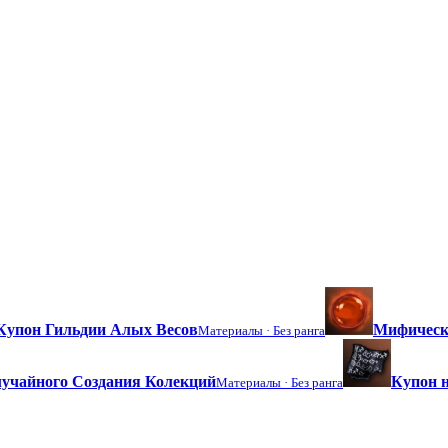
Купон Гильдии Алых Весов
Мифическ
Материалы ·
Без ранга
учайного Создания Колекций
Купон н
Материалы ·
Без ранга