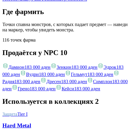
Где фармить
Точки спавна монстров, с которых падает предмет — наведи
на маркер, чтобы увидеть монстра.
116 точек фарма
Продаётся у NPC
10
Дамион
183 000 аден
Зенкин
183 000 аден
Эдрок
183
000 аден
Вудри
183 000 аден
Гельмут
183 000 аден
Радия
183 000 аден
Дресен
183 000 аден
Симплон
183 000
аден
Грено
183 000 аден
Кейси
183 000 аден
Используется в коллекциях
2
Защита
Tier I
Hard Metal