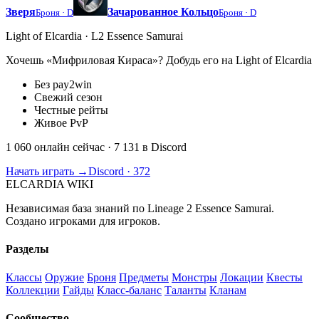
Зверя
Зачарованное Кольцо
Броня ·
D
Броня ·
D
Light of Elcardia · L2 Essence Samurai
Хочешь «Мифриловая Кираса»? Добудь его на Light of Elcardia
Без pay2win
Свежий сезон
Честные рейты
Живое PvP
1 060 онлайн сейчас
· 7 131 в Discord
Начать играть →
Discord · 372
ELCARDIA
WIKI
Независимая база знаний по Lineage 2 Essence Samurai.
Создано игроками для игроков.
Разделы
Классы
Оружие
Броня
Предметы
Монстры
Локации
Квесты
Коллекции
Гайды
Класс-баланс
Таланты
Кланам
Сообщество