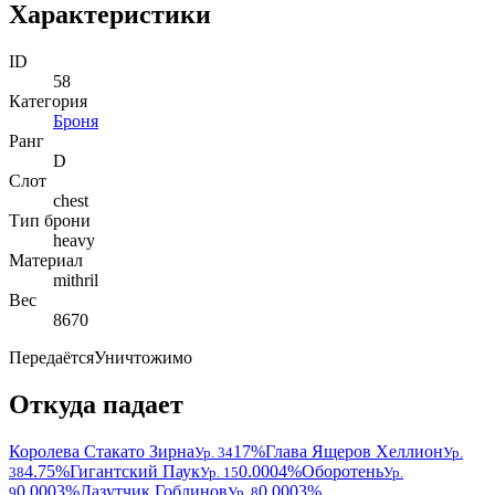
Характеристики
ID
58
Категория
Броня
Ранг
D
Слот
chest
Тип брони
heavy
Материал
mithril
Вес
8670
Передаётся
Уничтожимо
Откуда падает
Королева Стакато Зирна
17%
Глава Ящеров Хеллион
Ур. 34
Ур.
4.75%
Гигантский Паук
0.0004%
Оборотень
38
Ур. 15
Ур.
0.0003%
Лазутчик Гоблинов
0.0003%
9
Ур. 8