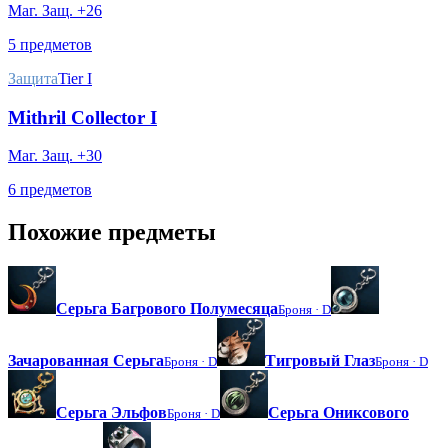
Маг. Защ. +26
5 предметов
Защита
Tier I
Mithril Collector I
Маг. Защ. +30
6 предметов
Похожие предметы
Серьга Багрового Полумесяца
Броня ·
D
Зачарованная Серьга
Тигровый Глаз
Броня ·
D
Броня ·
D
Серьга Эльфов
Серьга Ониксового
Броня ·
D