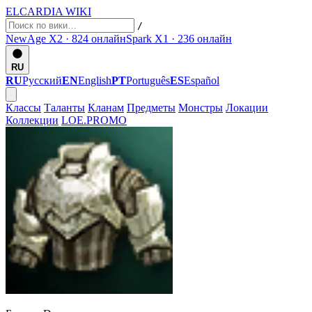
ELCARDIA
WIKI
/
NewAge X2 · 824
онлайн
Spark X1 · 236
онлайн
RU
RU
Русский
EN
English
PT
Português
ES
Español
Классы
Таланты
Кланам
Предметы
Монстры
Локации
Коллекции
LOE.PROMO