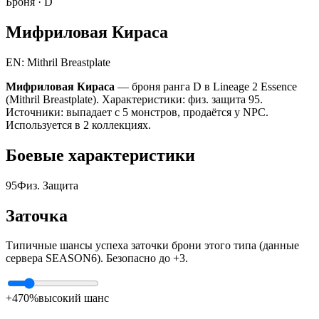
Броня ·
D
Мифриловая Кираса
EN: Mithril Breastplate
Мифриловая Кираса
— броня ранга D в Lineage 2 Essence
(Mithril Breastplate). Характеристики: физ. защита 95.
Источники: выпадает с 5 монстров, продаётся у NPC.
Используется в 2 коллекциях.
Боевые характеристики
95
Физ. Защита
Заточка
Типичные шансы успеха заточки брони этого типа (данные
сервера SEASON6). Безопасно до +3.
+4
70%
высокий шанс