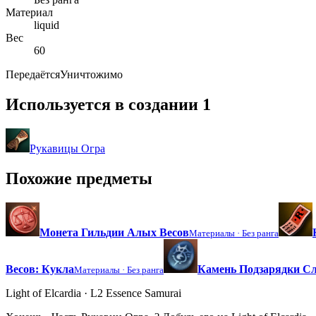
Материал
liquid
Вес
60
Передаётся
Уничтожимо
Используется в создании
1
Рукавицы Огра
Похожие предметы
Монета Гильдии Алых Весов
Материалы ·
Без ранга
Весов: Кукла
Камень Подзарядки Сл
Материалы ·
Без ранга
Light of Elcardia · L2 Essence Samurai