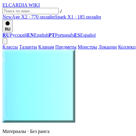
ELCARDIA
WIKI
/
NewAge X2 · 770
онлайн
Spark X1 · 185
онлайн
RU
RU
Русский
EN
English
PT
Português
ES
Español
Классы
Таланты
Кланам
Предметы
Монстры
Локации
Коллек
Материалы ·
Без ранга