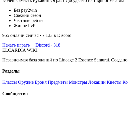
Хочешь «Часть Рукавиц Огра»? Добудь его на Light of Elcardia
Без pay2win
Свежий сезон
Честные рейты
Живое PvP
955 онлайн сейчас
· 7 133 в Discord
Начать играть →
Discord · 318
ELCARDIA
WIKI
Независимая база знаний по Lineage 2 Essence Samurai. Создано
Разделы
Классы
Оружие
Броня
Предметы
Монстры
Локации
Квесты
Ко
Сообщество