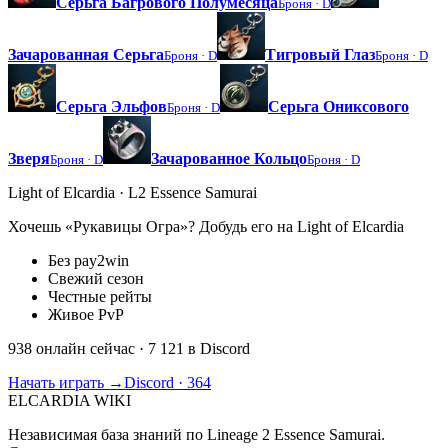
Серьга Багрового Полумесяца
Броня ·
D
Зачарованная Серьга
Тигровый Глаз
Броня ·
D
Броня ·
D
Серьга Эльфов
Серьга Ониксового
Броня ·
D
Зверя
Зачарованное Кольцо
Броня ·
D
Броня ·
D
Light of Elcardia · L2 Essence Samurai
Хочешь «Рукавицы Огра»? Добудь его на Light of Elcardia
Без pay2win
Свежий сезон
Честные рейты
Живое PvP
938 онлайн сейчас
· 7 121 в Discord
Начать играть →
Discord · 364
ELCARDIA
WIKI
Независимая база знаний по Lineage 2 Essence Samurai.