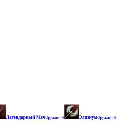
Легендарный Меч
Элизиум
Оружие ·
A
Оружие ·
A