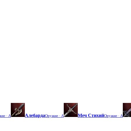
Алебарда
Меч Стихий
жие ·
A
Оружие ·
A
Оружие ·
A