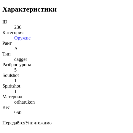
Характеристики
ID
236
Категория
Оружие
Ранг
A
Тип
dagger
Разброс урона
5
Soulshot
1
Spiritshot
1
Материал
oriharukon
Вес
950
Передаётся
Уничтожимо