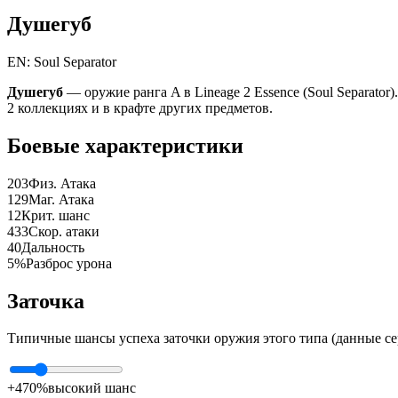
Душегуб
EN: Soul Separator
Душегуб
— оружие ранга A в Lineage 2 Essence (Soul Separator)
2 коллекциях и в крафте других предметов.
Боевые характеристики
203
Физ. Атака
129
Маг. Атака
12
Крит. шанс
433
Скор. атаки
40
Дальность
5%
Разброс урона
Заточка
Типичные шансы успеха заточки оружия этого типа (данные се
+4
70%
высокий шанс