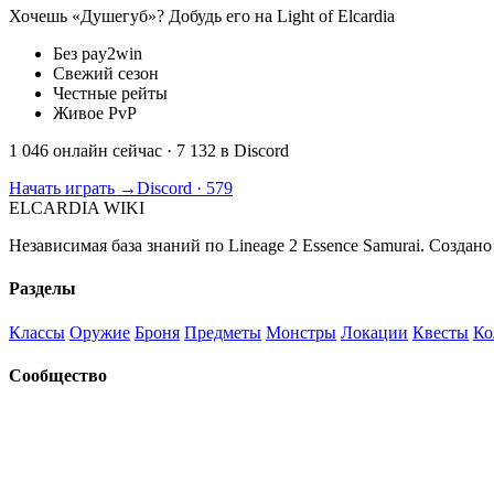
Хочешь «Душегуб»? Добудь его на Light of Elcardia
Без pay2win
Свежий сезон
Честные рейты
Живое PvP
1 046 онлайн сейчас
· 7 132 в Discord
Начать играть →
Discord · 579
ELCARDIA
WIKI
Независимая база знаний по Lineage 2 Essence Samurai. Создано
Разделы
Классы
Оружие
Броня
Предметы
Монстры
Локации
Квесты
Ко
Сообщество