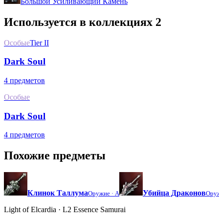
Большой Усиливающий Камень
Используется в коллекциях
2
Особые
Tier II
Dark Soul
4 предметов
Особые
Dark Soul
4 предметов
Похожие предметы
Клинок Таллума
Убийца Драконов
Оружие ·
A
Ору
Light of Elcardia · L2 Essence Samurai