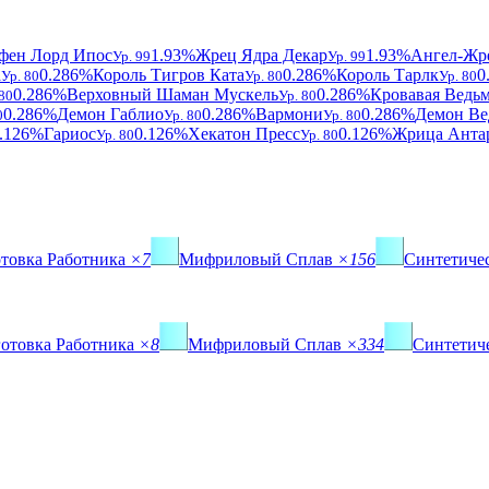
фен Лорд Ипос
1.93%
Жрец Ядра Декар
1.93%
Ангел-Жр
Ур. 99
Ур. 99
а
0.286%
Король Тигров Ката
0.286%
Король Тарлк
0
Ур. 80
Ур. 80
Ур. 80
0.286%
Верховный Шаман Мускель
0.286%
Кровавая Ведь
 80
Ур. 80
0.286%
Демон Габлио
0.286%
Вармони
0.286%
Демон Ве
0
Ур. 80
Ур. 80
.126%
Гариос
0.126%
Хекатон Пресс
0.126%
Жрица Анта
Ур. 80
Ур. 80
отовка Работника
×7
Мифриловый Сплав
×156
Синтетиче
готовка Работника
×8
Мифриловый Сплав
×334
Синтетич