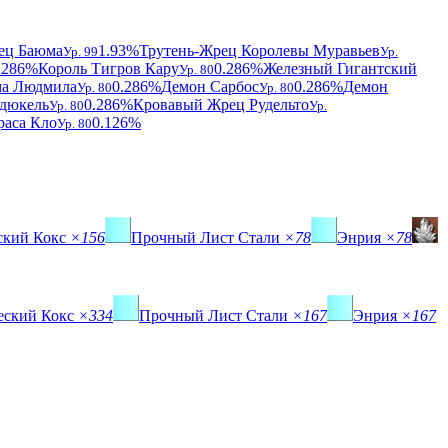
ец Баюма
1.93%
Трутень-Жрец Королевы Муравьев
Ур. 99
Ур.
.286%
Король Тигров Кару
0.286%
Железный Гигантский
Ур. 80
ма Людмила
0.286%
Демон Сарбос
0.286%
Демон
Ур. 80
Ур. 80
дюкель
0.286%
Кровавый Жрец Рудельто
Ур. 80
Ур.
раса Кло
0.126%
Ур. 80
ский Кокс
×156
Прочный Лист Стали
×78
Энрия
×78
еский Кокс
×334
Прочный Лист Стали
×167
Энрия
×167