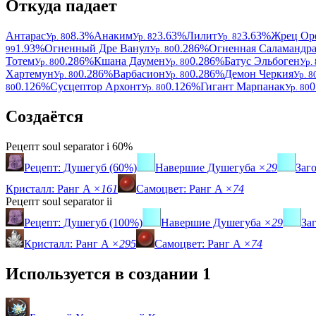
Откуда падает
Антарас
8.3%
Анаким
3.63%
Лилит
3.63%
Жрец Ор
Ур. 80
Ур. 82
Ур. 82
1.93%
Огненный Дре Ванул
0.286%
Огненная Саламандр
99
Ур. 80
Тотем
0.286%
Кшана Даумен
0.286%
Батус Эльбоген
Ур. 80
Ур. 80
Ур.
Хартемун
0.286%
Варбасион
0.286%
Демон Черкия
Ур. 80
Ур. 80
Ур. 8
0.126%
Сусцептор Архонт
0.126%
Гигант Марпанак
0
80
Ур. 80
Ур. 80
Создаётся
Рецепт
soul separator i
60%
Рецепт: Душегуб (60%)
Навершие Душегуба
×29
Заг
Кристалл: Ранг A
×161
Самоцвет: Ранг A
×74
Рецепт
soul separator ii
Рецепт: Душегуб (100%)
Навершие Душегуба
×29
За
Кристалл: Ранг A
×295
Самоцвет: Ранг A
×74
Используется в создании
1