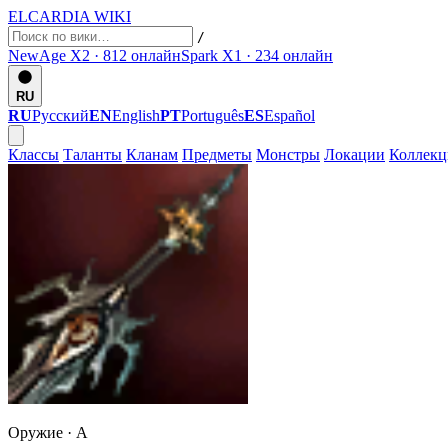
ELCARDIA
WIKI
/
NewAge X2 · 812
онлайн
Spark X1 · 234
онлайн
RU
RU
Русский
EN
English
PT
Português
ES
Español
Классы
Таланты
Кланам
Предметы
Монстры
Локации
Коллек
Оружие ·
A