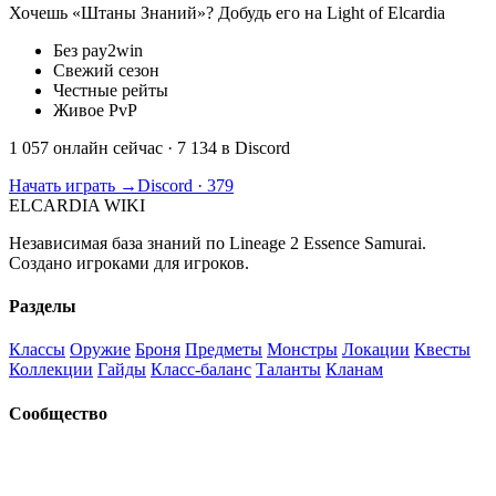
Хочешь «Штаны Знаний»? Добудь его на Light of Elcardia
Без pay2win
Свежий сезон
Честные рейты
Живое PvP
1 057 онлайн сейчас
· 7 134 в Discord
Начать играть →
Discord · 379
ELCARDIA
WIKI
Независимая база знаний по Lineage 2 Essence Samurai.
Создано игроками для игроков.
Разделы
Классы
Оружие
Броня
Предметы
Монстры
Локации
Квесты
Коллекции
Гайды
Класс-баланс
Таланты
Кланам
Сообщество