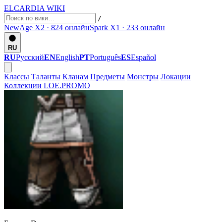
ELCARDIA
WIKI
/
NewAge X2 · 824
онлайн
Spark X1 · 233
онлайн
RU
RU
Русский
EN
English
PT
Português
ES
Español
Классы
Таланты
Кланам
Предметы
Монстры
Локации
Коллекции
LOE.PROMO