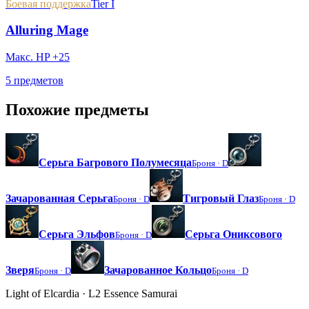
Боевая поддержка
Tier I
Alluring Mage
Макс. HP +25
5 предметов
Похожие предметы
Серьга Багрового Полумесяца
Броня ·
D
Зачарованная Серьга
Тигровый Глаз
Броня ·
D
Броня ·
D
Серьга Эльфов
Серьга Ониксового
Броня ·
D
Зверя
Зачарованное Кольцо
Броня ·
D
Броня ·
D
Light of Elcardia · L2 Essence Samurai