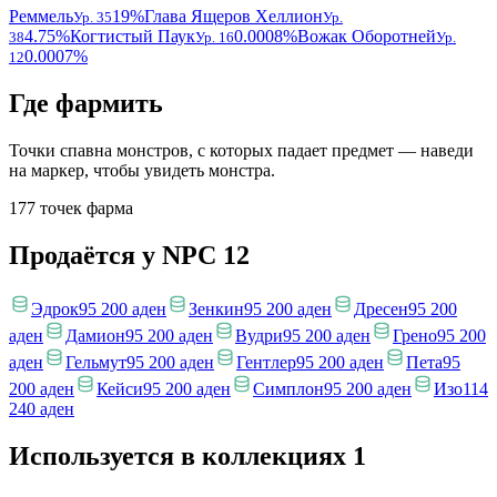
Реммель
19%
Глава Ящеров Хеллион
Ур. 35
Ур.
4.75%
Когтистый Паук
0.0008%
Вожак Оборотней
38
Ур. 16
Ур.
0.0007%
12
Где фармить
Точки спавна монстров, с которых падает предмет — наведи
на маркер, чтобы увидеть монстра.
177 точек фарма
Продаётся у NPC
12
Эдрок
95 200 аден
Зенкин
95 200 аден
Дресен
95 200
аден
Дамион
95 200 аден
Вудри
95 200 аден
Грено
95 200
аден
Гельмут
95 200 аден
Гентлер
95 200 аден
Пета
95
200 аден
Кейси
95 200 аден
Симплон
95 200 аден
Изо
114
240 аден
Используется в коллекциях
1