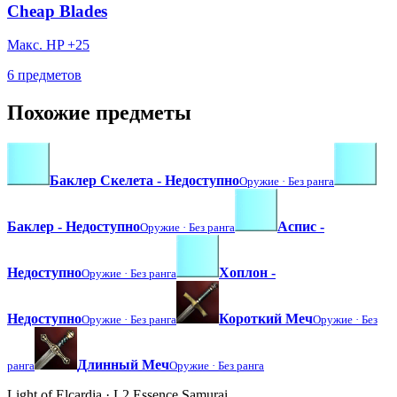
Cheap Blades
Макс. HP +25
6 предметов
Похожие предметы
Баклер Скелета - Недоступно
Оружие ·
Без ранга
Баклер - Недоступно
Аспис -
Оружие ·
Без ранга
Недоступно
Хоплон -
Оружие ·
Без ранга
Недоступно
Короткий Меч
Оружие ·
Без ранга
Оружие ·
Без
Длинный Меч
ранга
Оружие ·
Без ранга
Light of Elcardia · L2 Essence Samurai