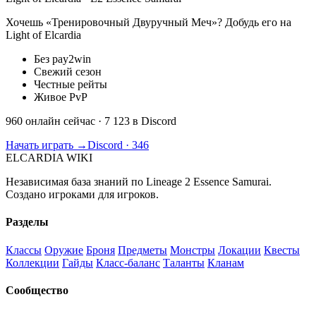
Хочешь «Тренировочный Двуручный Меч»? Добудь его на
Light of Elcardia
Без pay2win
Свежий сезон
Честные рейты
Живое PvP
960 онлайн сейчас
· 7 123 в Discord
Начать играть →
Discord · 346
ELCARDIA
WIKI
Независимая база знаний по Lineage 2 Essence Samurai.
Создано игроками для игроков.
Разделы
Классы
Оружие
Броня
Предметы
Монстры
Локации
Квесты
Коллекции
Гайды
Класс-баланс
Таланты
Кланам
Сообщество