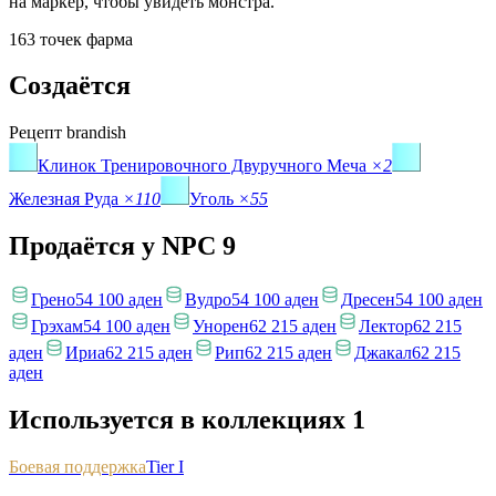
на маркер, чтобы увидеть монстра.
163 точек фарма
Создаётся
Рецепт
brandish
Клинок Тренировочного Двуручного Меча
×2
Железная Руда
×110
Уголь
×55
Продаётся у NPC
9
Грено
54 100 аден
Вудро
54 100 аден
Дресен
54 100 аден
Грэхам
54 100 аден
Унорен
62 215 аден
Лектор
62 215
аден
Ириа
62 215 аден
Рип
62 215 аден
Джакал
62 215
аден
Используется в коллекциях
1
Боевая поддержка
Tier I