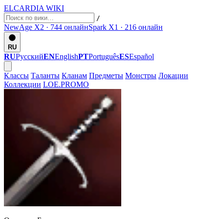
ELCARDIA
WIKI
/
NewAge X2 · 744
онлайн
Spark X1 · 216
онлайн
RU
RU
Русский
EN
English
PT
Português
ES
Español
Классы
Таланты
Кланам
Предметы
Монстры
Локации
Коллекции
LOE.PROMO