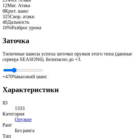
12
Маг. Атака
8
Крит. шанс
325
Скор. атаки
40
Дальность
10%
Разброс урона
Заточка
Типичные шансы успеха заточки оружия этого типа (данные
сервера SEASON6). Безопасно до +3.
+4
70%
высокий шанс
Характеристики
ID
1333
Категория
Оружие
Ранг
Без ранга
Тип