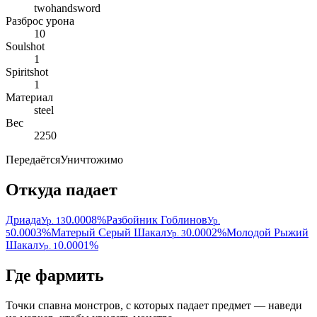
twohandsword
Разброс урона
10
Soulshot
1
Spiritshot
1
Материал
steel
Вес
2250
Передаётся
Уничтожимо
Откуда падает
Дриада
0.0008%
Разбойник Гоблинов
Ур. 13
Ур.
0.0003%
Матерый Серый Шакал
0.0002%
Молодой Рыжий
5
Ур. 3
Шакал
0.0001%
Ур. 1
Где фармить
Точки спавна монстров, с которых падает предмет — наведи