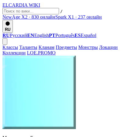
ELCARDIA
WIKI
/
NewAge X2 · 830
онлайн
Spark X1 · 237
онлайн
RU
RU
Русский
EN
English
PT
Português
ES
Español
Классы
Таланты
Кланам
Предметы
Монстры
Локации
Коллекции
LOE.PROMO