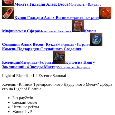
Монета Гильдии Алых Весов
Материалы ·
Без ранга
Купон Гильдии Алых Весов
Материалы ·
Без ранга
Мифическая Сфера
Купон
Материалы ·
Без ранга
Создания Алых Весов: Кукла
Материалы ·
Без ранга
Камень Подзарядки Случайного Создания
Колекций
Купон на Книгу
Материалы ·
Без ранга
Заклинаний: 4 Звезды Мастер
Материалы ·
Без ранга
Light of Elcardia · L2 Essence Samurai
Хочешь «Клинок Тренировочного Двуручного Меча»? Добудь
его на Light of Elcardia
Без pay2win
Свежий сезон
Честные рейты
Живое PvP