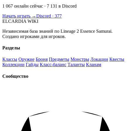
1 067 онлайн сейчас
· 7 131 в Discord
Начать играть →
Discord · 377
ELCARDIA
WIKI
Независимая база знаний по Lineage 2 Essence Samurai.
Создано игроками для игроков.
Разделы
Классы
Оружие
Броня
Предметы
Монстры
Локации
Квесты
Коллекции
Гайды
Класс-баланс
Таланты
Кланам
Сообщество